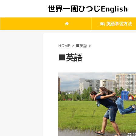
世界一周ひつじEnglish
英語学習方法
HOME
>
■英語
>
■英語
2