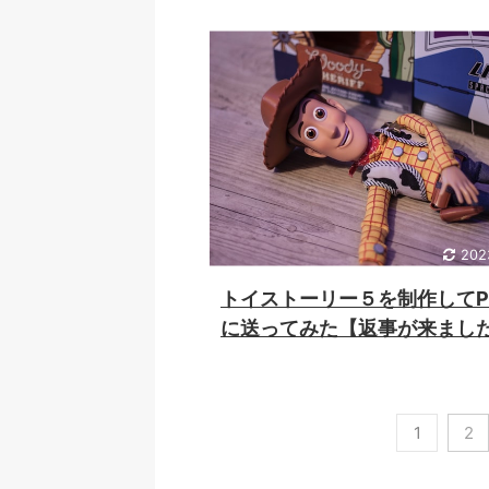
202
トイストーリー５を制作してPi
に送ってみた【返事が来まし
1
2