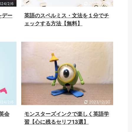
024/2/6
2023/12/28
をデー
英語のスペルミス・文法を１分でチ
ェックする方法【無料】
024/2/6
2023/12/30
と英会
モンスターズインクで楽しく英語学
習【心に残るセリフ13選】