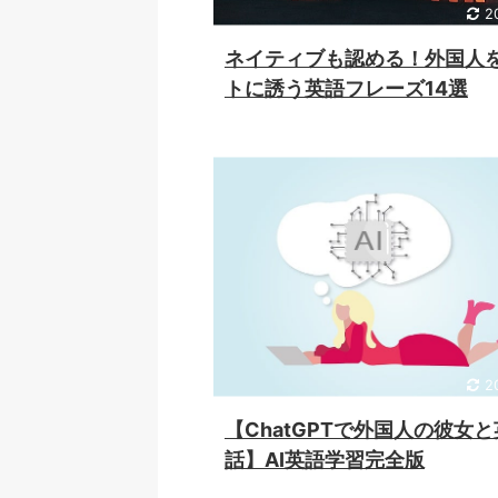
2
ネイティブも認める！外国人
トに誘う英語フレーズ14選
2
【ChatGPTで外国人の彼女
話】AI英語学習完全版