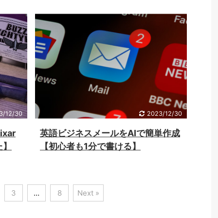
3/12/30
2023/12/30
xar
英語ビジネスメールをAIで簡単作成
た】
【初心者も1分で書ける】
3
…
8
Next »