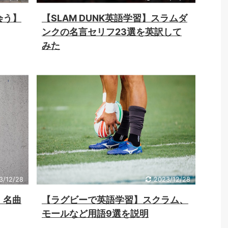
会う】
【SLAM DUNK英語学習】スラムダ
ンクの名言セリフ23選を英訳して
みた
3/12/28
2023/12/28
】名曲
【ラグビーで英語学習】スクラム、
モールなど用語9選を説明