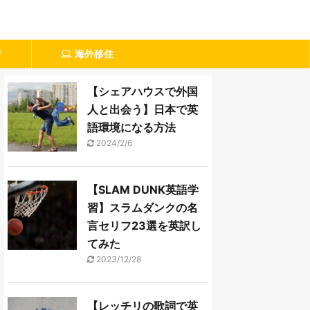
行
海外移住
【シェアハウスで外国
人と出会う】日本で英
語環境になる方法
2024/2/6
【SLAM DUNK英語学
習】スラムダンクの名
言セリフ23選を英訳し
てみた
2023/12/28
【レッチリの歌詞で英