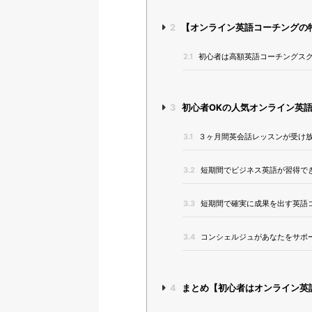
2
【オンライン英語コーチングの
2.1
初心者は高額英語コーチングス
3
初心者OKの人気オンライン英
3.1
３ヶ月間英会話レッスンが受け
3.2
短期間でビジネス英語が習得で
3.3
短期間で確実に成果を出す英語
3.4
コンシェルジュがあなたをサポー
4
まとめ【初心者はオンライン英