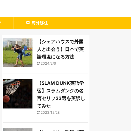
行
海外移住
【シェアハウスで外国
人と出会う】日本で英
語環境になる方法
2024/2/6
【SLAM DUNK英語学
習】スラムダンクの名
言セリフ23選を英訳し
てみた
2023/12/28