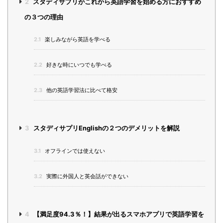
2
スタディサプリがこれから英語学習を始める方におすすめ
の３つの理由
2.1
楽しみながら英語を学べる
2.2
好きな時にいつでも学べる
2.3
他の英語学習法に比べて格安
3
スタディサプリEnglishの２つのデメリットを解説
3.1
オフラインでは使えない
3.2
実際に外国人と英会話ができない
4
【満足度94.3％！】結果が出るスマホアプリで英語学習を