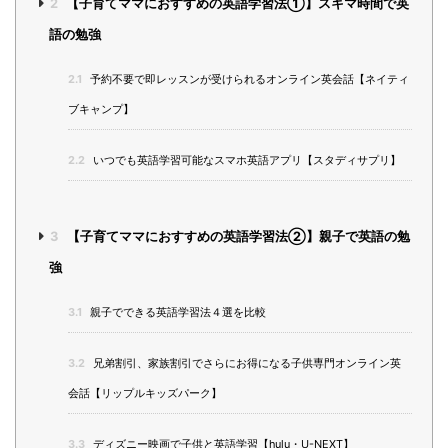
2
【子育てママにおすすめの英語学習法①】スキマ時間で英
語の勉強
2.1
予約不要で即レッスンが受けられるオンライン英会話【ネイティ
ブキャンプ】
2.2
いつでも英語学習可能なスマホ英語アプリ【スタディサプリ】
3
【子育てママにおすすめの英語学習法②】親子で英語の勉
強
3.1
親子でできる英語学習法４選を比較
3.2
兄弟割引、家族割引でさらにお得になる子供専門オンライン英
会話【リップルキッズパーク】
3.3
ディズニー映画で子供と英語学習【hulu・U-NEXT】